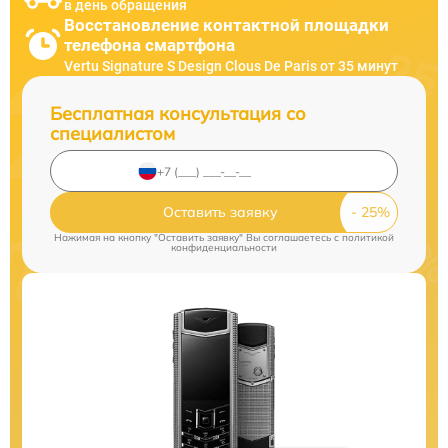
в день обращения
Восстановление контактной площадки
телефона смартфона
Vertu Signature S Design Clous De Paris от 35 минут
Бесплатная консультация со
специалистом
Оставить заявку
Нажимая на кнопку "Оставить заявку" Вы соглашаетесь c
политикой
конфиденциальности