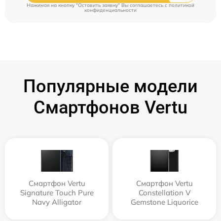
Нажимая на кнопку "Оставить заявку" Вы соглашаетесь c
политикой
конфиденциальности
Популярные модели
Смартфонов Vertu
Смартфон Vertu
Смартфон Vertu
Signature Touch Pure
Constellation V
Navy Alligator
Gemstone Liquorice