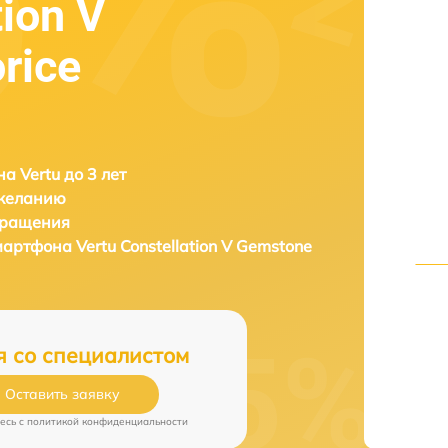
tion V
rice
а Vertu до 3 лет
 желанию
бращения
смартфона
Vertu Constellation V Gemstone
я со специалистом
Оставить заявку
есь c
политикой конфиденциальности