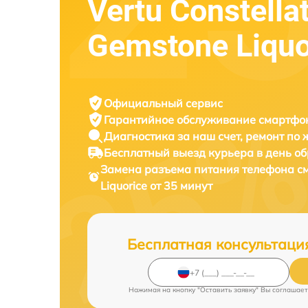
Vertu Constella
Gemstone Liquo
Официальный сервис
Гарантийное обслуживание
смартфон
Диагностика за наш счет,
ремонт по
Бесплатный выезд курьера
в день о
Замена разъема питания телефона 
Liquorice от 35 минут
Бесплатная консультаци
Нажимая на кнопку "Оставить заявку" Вы соглашает