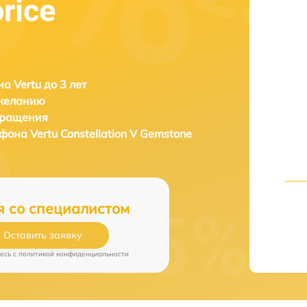
rice
а Vertu до 3 лет
 желанию
бращения
тфона
Vertu Constellation V Gemstone
я со специалистом
Оставить заявку
есь c
политикой конфиденциальности