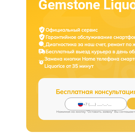
Gemstone Liquo
Официальный сервис
Гарантийное обслуживание
смартфон
Диагностика за наш счет,
ремонт по
Бесплатный выезд курьера
в день о
Замена кнопки Home телефона смар
Liquorice от 35 минут
Бесплатная консультаци
Нажимая на кнопку "Оставить заявку" Вы соглашает