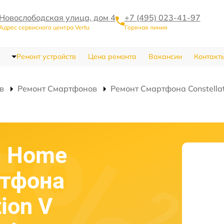
Новослободская улица, дом 4
+7 (495) 023-41-97
Адрес сервисного центра Vertu
Горячая линия
Ремонт устройств
Цена ремонта
Вакансии
Контакт
в
Ремонт Смартфонов
Ремонт Смартфона Constellat
и Home
ртфона
tion V