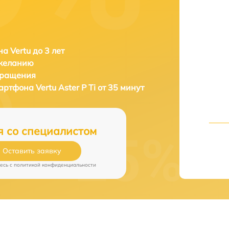
а Vertu до 3 лет
 желанию
бращения
мартфона
Vertu Aster P Ti от 35 минут
я со специалистом
Оставить заявку
есь c
политикой конфиденциальности