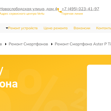
Новослободская улица, дом 4
+7 (495) 023-41-97
Адрес сервисного центра Vertu
Горячая линия
Ремонт устройств
Цена ремонта
Вакансии
Контакт
в
Ремонт Смартфонов
Ремонт Смартфона Aster P T
/
она