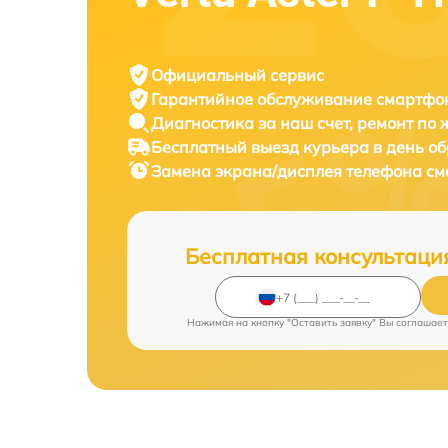
Официальный сервис
Гарантийное обслуживание
смартфон
Диагностика за наш счет,
ремонт по
Бесплатный выезд курьера
в день о
Замена экрана/дисплея телефона с
Бесплатная консультаци
Нажимая на кнопку "Оставить заявку" Вы соглашает